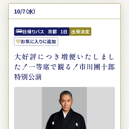
10/7（水）
日帰りバス
京都
1日
出発決定
お気に入りに追加
大好評につき増便いたしまし
た！一等席で観る！市川團十郎
特別公演