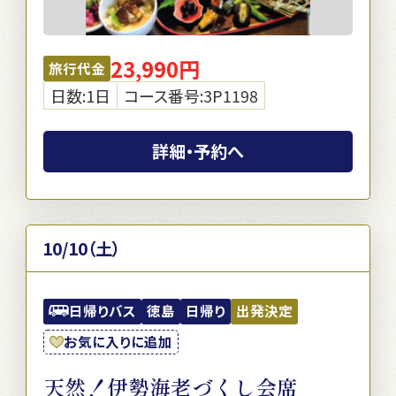
23,990円
旅行代金
日数:1日
コース番号:3P1198
詳細・予約へ
10/10（土）
日帰りバス
徳島
日帰り
出発決定
お気に入りに追加
天然！伊勢海老づくし会席