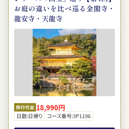
お庭の違いを比べ巡る金閣寺・
龍安寺・天龍寺
18,990円
旅行代金
日数:日帰り
コース番号:3P1196