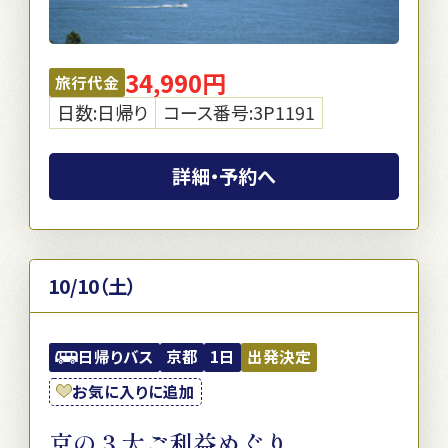
34,990円
旅行代金
日数:日帰り
コース番号:3P1191
詳細・予約へ
10/10（土）
日帰りバス
京都
1日
出発決定
お気に入りに追加
京の３大ご利益めぐり