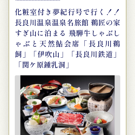
化粧室付き夢紀行号で行く！！
長良川温泉温泉名旅館 鵜匠の家
すぎ山に泊まる 飛騨牛しゃぶし
ゃぶと天然鮎会席「長良川鵜
飼」「伊吹山」「長良川鉄道」
「関ケ原鍾乳洞」