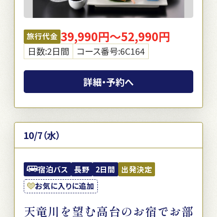
39,990円～52,990円
旅行代金
日数:2日間
コース番号:6C164
詳細・予約へ
10/7（水）
宿泊バス
長野
2日間
出発決定
お気に入りに追加
天竜川を望む高台のお宿でお部