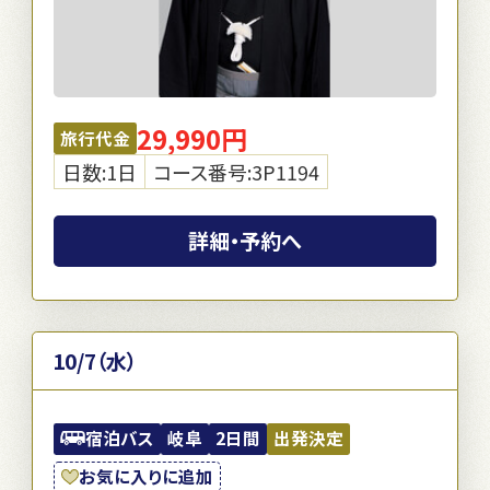
29,990円
旅行代金
日数:1日
コース番号:3P1194
詳細・予約へ
10/7（水）
宿泊バス
岐阜
2日間
出発決定
お気に入りに追加