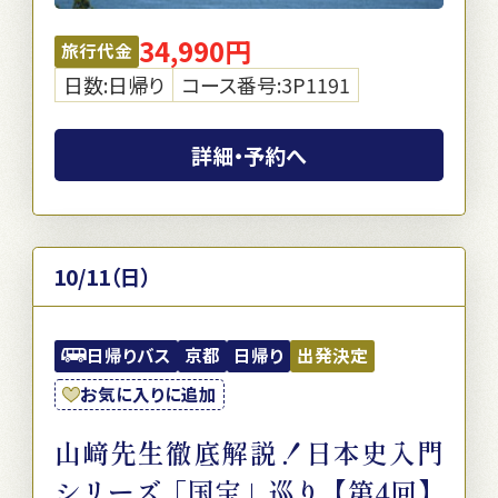
34,990円
旅行代金
日数:日帰り
コース番号:3P1191
詳細・予約へ
10/11（日）
日帰りバス
京都
日帰り
出発決定
お気に入りに追加
山﨑先生徹底解説！日本史入門
シリーズ「国宝」巡り【第4回】