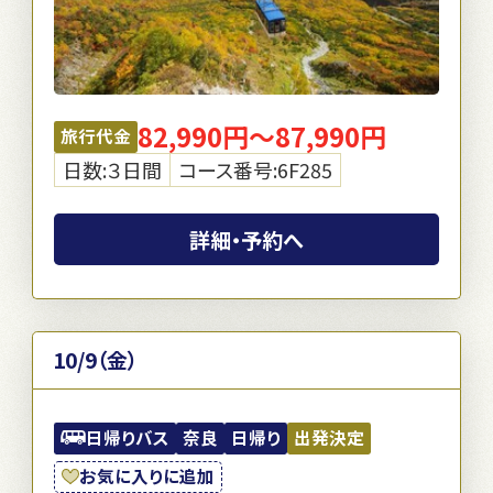
82,990円～87,990円
旅行代金
日数:３日間
コース番号:6F285
詳細・予約へ
10/9（金）
日帰りバス
奈良
日帰り
出発決定
お気に入りに追加