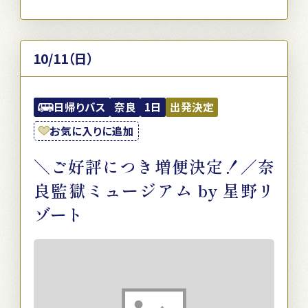
10/11（日）
日帰りバス
奈良
1日
出発決定
お気に入りに追加
＼ご好評につき増便決定！／奈
良監獄ミュージアム by 星野リ
ゾート