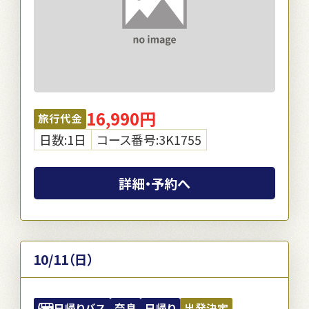
16,990円
旅行代金
日数:1日
コース番号:3K1755
詳細・予約へ
10/11（日）
日帰りバス
奈良
日帰り
出発決定