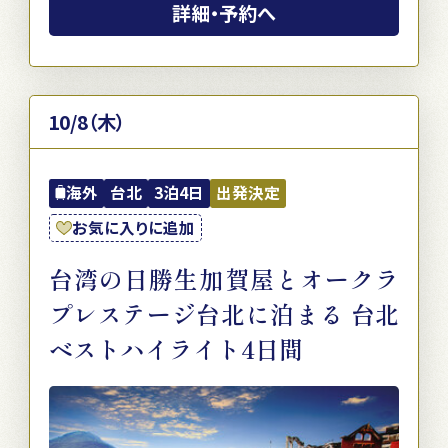
詳細・予約へ
10/8（木）
海外
台北
3泊4日
出発決定
お気に入りに追加
台湾の日勝生加賀屋とオークラ
プレステージ台北に泊まる 台北
ベストハイライト4日間