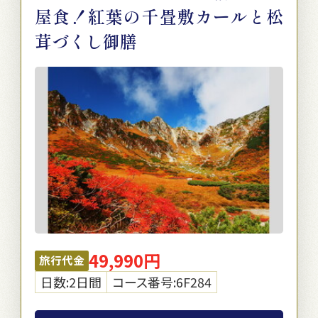
屋食！紅葉の千畳敷カールと松
茸づくし御膳
49,990円
旅行代金
日数:2日間
コース番号:6F284