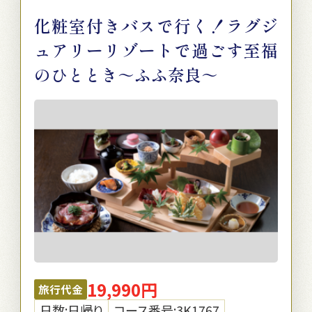
化粧室付きバスで行く！ラグジ
ュアリーリゾートで過ごす至福
のひととき～ふふ奈良～
19,990円
旅行代金
日数:日帰り
コース番号:3K1767