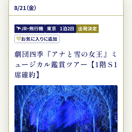
8/21（金）
JR・飛行機
東京
1泊2日
出発決定
お気に入りに追加
劇団四季『アナと雪の女王』ミ
ュージカル鑑賞ツアー【1階Ｓ1
席確約】