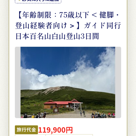
【年齢制限：75歳以下 < 健脚・
登山経験者向け＞】ガイド同行
日本百名山白山登山3日間
119,900円
旅行代金