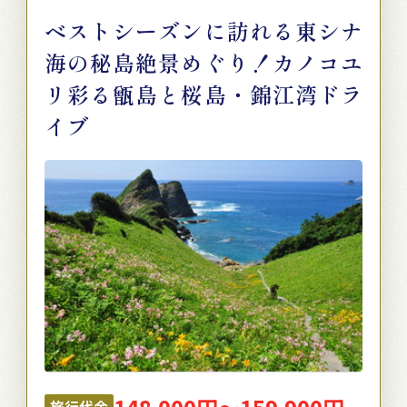
ベストシーズンに訪れる東シナ
海の秘島絶景めぐり！カノコユ
リ彩る甑島と桜島・錦江湾ドラ
イブ
旅行代金