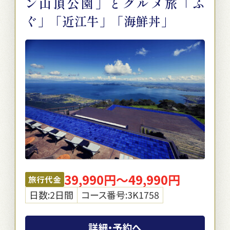
ン山頂公園」とグルメ旅「ふ
ぐ」「近江牛」「海鮮丼」
39,990円～49,990円
旅行代金
日数:2日間
コース番号:3K1758
詳細・予約へ