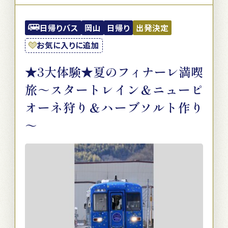
日帰りバス
岡山
日帰り
出発決定
お気に入りに追加
★3大体験★夏のフィナーレ満喫
旅～スタートレイン＆ニューピ
オーネ狩り＆ハーブソルト作り
～