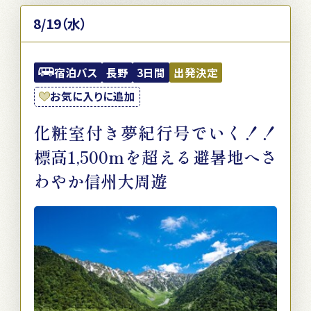
8/19（水）
宿泊バス
長野
3日間
出発決定
お気に入りに追加
化粧室付き夢紀行号でいく！！
標高1,500mを超える避暑地へさ
わやか信州大周遊