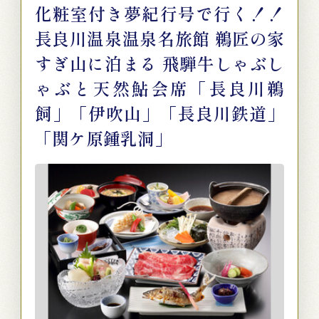
化粧室付き夢紀行号で行く！！
長良川温泉温泉名旅館 鵜匠の家
すぎ山に泊まる 飛騨牛しゃぶし
ゃぶと天然鮎会席「長良川鵜
飼」「伊吹山」「長良川鉄道」
「関ケ原鍾乳洞」