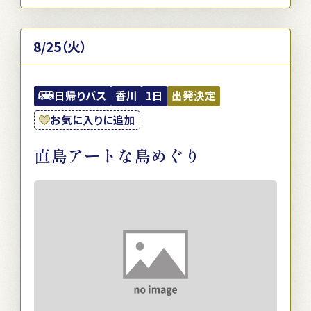
8/25（火）
日帰りバス
香川
1日
出発決定
お気に入りに追加
直島アートな島めぐり