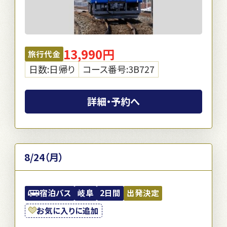
13,990円
旅行代金
日数:日帰り
コース番号:3B727
詳細・予約へ
8/24（月）
宿泊バス
岐阜
2日間
出発決定
お気に入りに追加