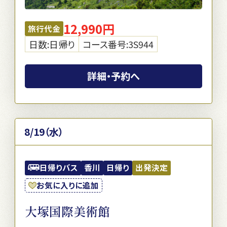
12,990円
旅行代金
日数:日帰り
コース番号:3S944
詳細・予約へ
8/19（水）
日帰りバス
香川
日帰り
出発決定
お気に入りに追加
大塚国際美術館