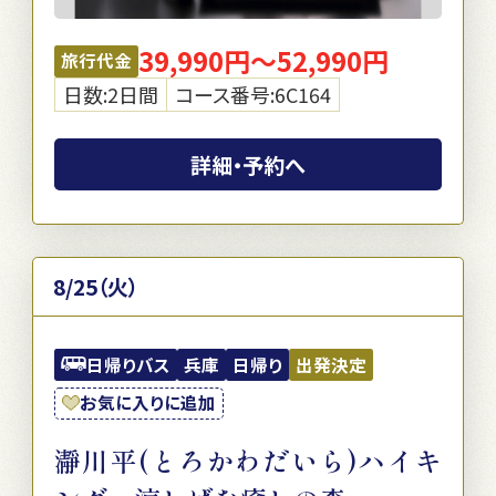
39,990円～52,990円
旅行代金
日数:2日間
コース番号:6C164
詳細・予約へ
8/25（火）
日帰りバス
兵庫
日帰り
出発決定
お気に入りに追加
瀞川平(とろかわだいら)ハイキ