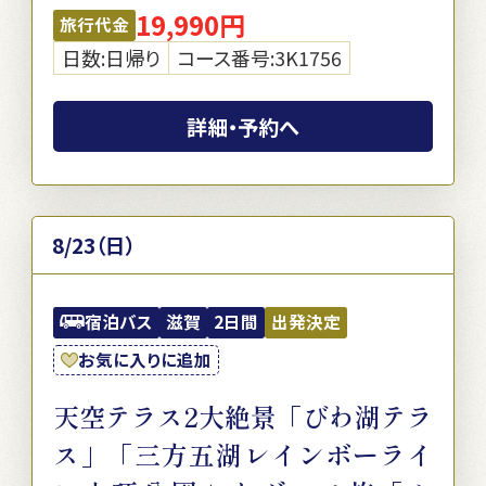
19,990円
旅行代金
日数:日帰り
コース番号:3K1756
詳細・予約へ
8/23（日）
宿泊バス
滋賀
2日間
出発決定
お気に入りに追加
天空テラス2大絶景「びわ湖テラ
ス」「三方五湖レインボーライ