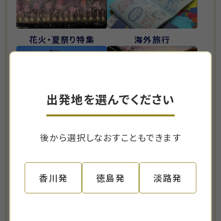
花火・夏祭り特集
海外旅行
出発地を選んでください
化粧室付「夢紀行号」
宿泊ツアー特集
の旅
後から選択しなおすこともできます
紅葉特集
美術館・観劇
香川発
徳島発
淡路発