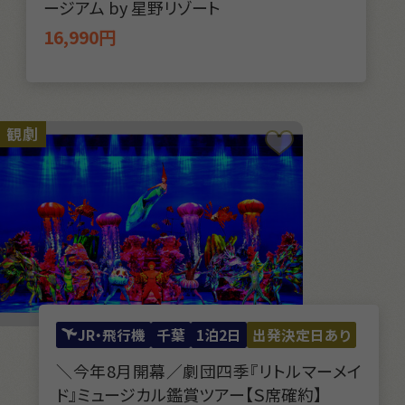
ージアム by 星野リゾート
16,990円
観劇
JR・飛行機
千葉
1泊2日
出発決定日あり
＼今年8月開幕／劇団四季『リトルマーメイ
ド』ミュージカル鑑賞ツアー【Ｓ席確約】