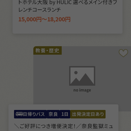
トホテル大阪 by HULIC 選べるメイン付きフ
レンチコースランチ
15,000円～18,200円
教養・歴史
日帰りバス
奈良
1日
出発決定日あり
＼ご好評につき増便決定！／奈良監獄ミュ