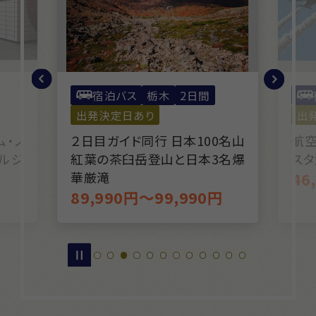
宿泊バス
静岡
2日間
出発決定日あり
出
0名山
航空自衛隊浜松基地エア・フェ
化
名爆
スタ浜松2026
騨
46,990円～56,990円
ゾー
円
59