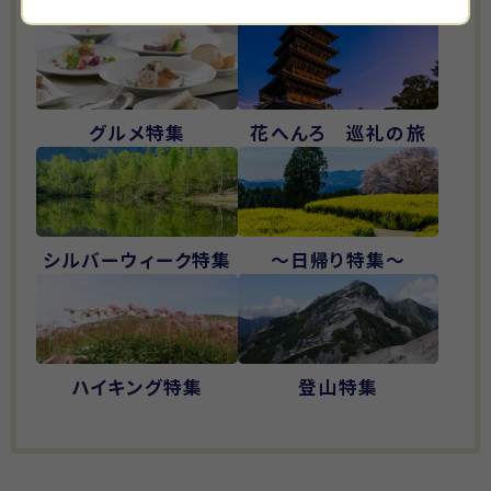
ひとり旅
旅する教科書特集
グルメ特集
花へんろ 巡礼の旅
シルバーウィーク特集
～日帰り特集～
ハイキング特集
登山特集