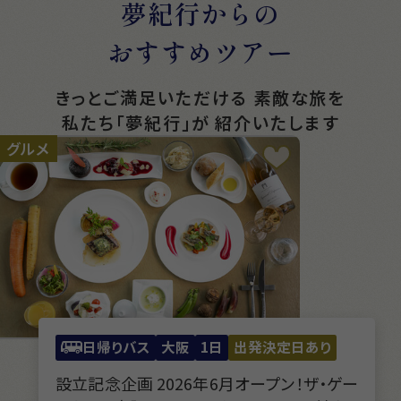
夢紀行からの
おすすめツアー
きっとご満足いただける
素敵な旅を
私たち「夢紀行」が
紹介いたします
グルメ
日帰りバス
大阪
1日
出発決定日あり
設立記念企画 2026年6月オープン！ザ・ゲー